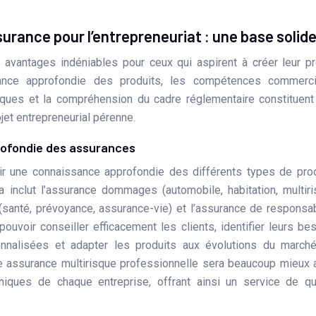
urance pour l’entrepreneuriat : une base solid
 avantages indéniables pour ceux qui aspirent à créer leur p
sance approfondie des produits, les compétences commerci
isques et la compréhension du cadre réglementaire constituen
jet entrepreneurial pérenne.
profondie des assurances
ir une connaissance approfondie des différents types de pro
a inclut l’assurance dommages (automobile, habitation, multir
(santé, prévoyance, assurance-vie) et l’assurance de responsab
pouvoir conseiller efficacement les clients, identifier leurs be
onnalisées et adapter les produits aux évolutions du march
une assurance multirisque professionnelle sera beaucoup mieux
niques de chaque entreprise, offrant ainsi un service de qu