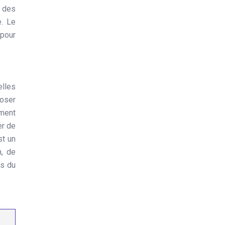
r des
e. Le
 pour
lles
poser
ement
er de
st un
n, de
rs du