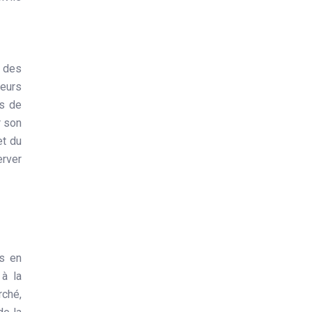
 des
reurs
as de
r son
et du
erver
es en
 à la
rché,