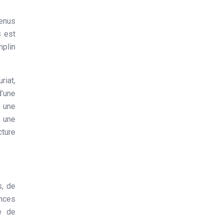
s est
mplin
riat,
’une
: une
e une
cture
s, de
nces
e de