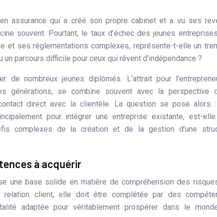
ine souvent. Pourtant, le taux d’échec des jeunes entreprise
ue et ses réglementations complexes, représente-t-elle un tre
u un parcours difficile pour ceux qui rêvent d’indépendance ?
rer de nombreux jeunes diplômés. L’attrait pour l’entrepreneu
les générations, se combine souvent avec la perspective d
ontact direct avec la clientèle. La question se pose alors 
incipalement pour intégrer une entreprise existante, est-ell
défis complexes de la création et de la gestion d’une stru
tences à acquérir
sse une base solide en matière de compréhension des risque
relation client, elle doit être complétée par des compéte
ntalité adaptée pour véritablement prospérer dans le mond