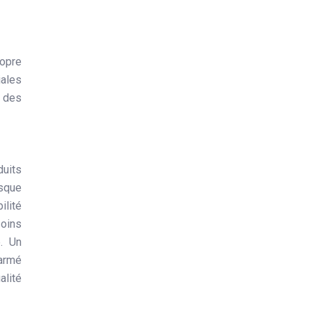
e
ropre
ales
t des
duits
isque
ilité
soins
é. Un
 armé
alité