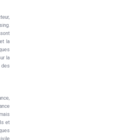
teur,
sing.
 sont
et la
iques
ur la
e des
ance,
sance
 mais
ls et
sques
ivile