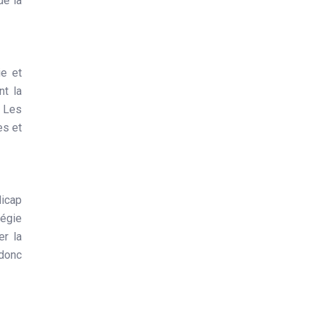
de la
ie et
nt la
. Les
es et
dicap
tégie
er la
 donc