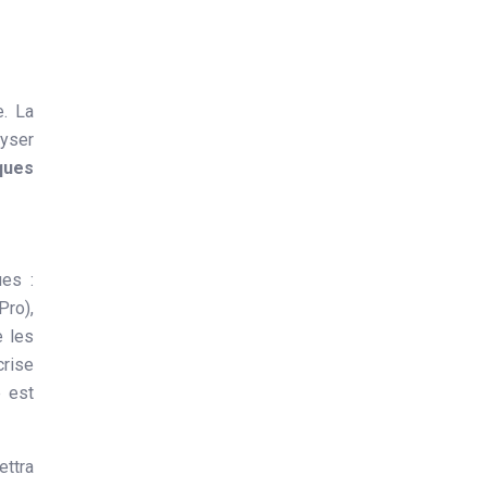
e. La
lyser
ques
es :
Pro),
e les
crise
e est
ettra