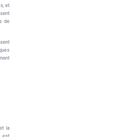
s, et
isent
s de
isent
iques
ment
et la
s
est