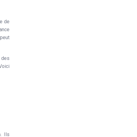
me de
rance
 peut
 des
Voici
. Ils