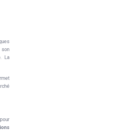
sques
e son
e. La
ermet
arché
 pour
ions