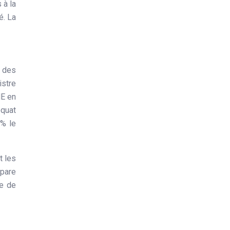
 à la
é. La
, des
istre
ME en
équat
0% le
t les
mpare
te de