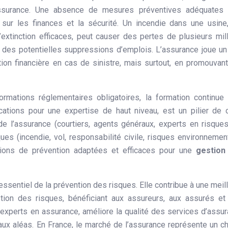
assurance. Une absence de mesures préventives adéquates 
ur les finances et la sécurité. Un incendie dans une usine
xtinction efficaces, peut causer des pertes de plusieurs mil
t des potentielles suppressions d’emplois. L’assurance joue un
tion financière en cas de sinistre, mais surtout, en promouvan
ormations réglementaires obligatoires, la formation continue
ications pour une expertise de haut niveau, est un pilier de 
e l’assurance (courtiers, agents généraux, experts en risque
es (incendie, vol, responsabilité civile, risques environnemen
tions de prévention adaptées et efficaces pour une
gestion
essentiel de la prévention des risques. Elle contribue à une meil
gestion des risques, bénéficiant aux assureurs, aux assurés et
experts en assurance, améliore la qualité des services d’assu
 aux aléas. En France, le marché de l’assurance représente un ch