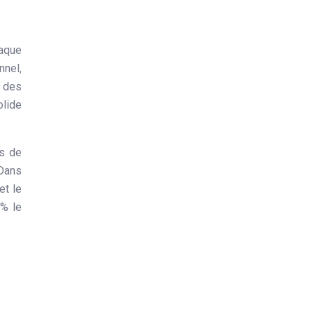
haque
nnel,
 des
olide
s de
 Dans
et le
5% le