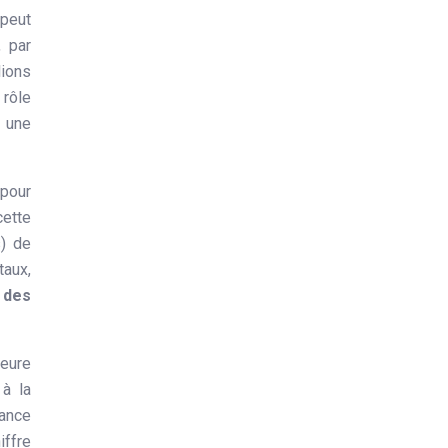
peut
, par
lions
 rôle
t une
 pour
cette
s) de
taux,
 des
leure
 à la
rance
iffre