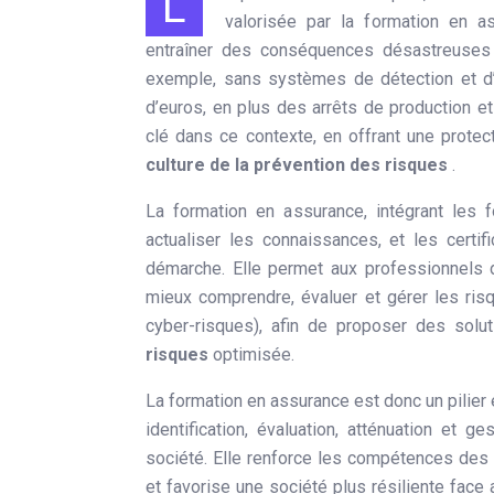
La prévention des risques, un élément crucial pour les entreprises et les particuliers, est grandement
valorisée par la formation en 
entraîner des conséquences désastreuses s
exemple, sans systèmes de détection et d’e
d’euros, en plus des arrêts de production e
clé dans ce contexte, en offrant une protec
culture de la prévention des risques
.
La formation en assurance, intégrant les f
actualiser les connaissances, et les certif
démarche. Elle permet aux professionnels d
mieux comprendre, évaluer et gérer les risqu
cyber-risques), afin de proposer des solu
risques
optimisée.
La formation en assurance est donc un pilier 
identification, évaluation, atténuation et 
société. Elle renforce les compétences des 
et favorise une société plus résiliente face