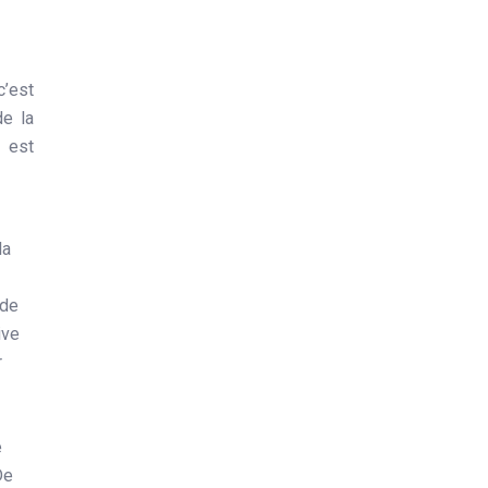
c’est
de la
s est
la
 de
ive
r
e
De