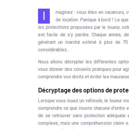
Imaginez : vous êtes en vacances, vous profitez du soleil, et soudain… un accrochage avec votre voiture
de location. Panique à bord ! La que
les protections proposées par le loueur, vot
est facile de s’y perdre. Chaque année, d
générant un marché estimé à plus de 70 m
considérables.
Nous allons décrypter les différentes optio
vous donner des conseils pratiques pour agir
comprendre vos droits et éviter les mauvaise
Décryptage des options de prote
Lorsque vous louez un véhicule, le loueur vo
comprendre ce que couvre chacune d’entre ell
de se retrouver sans protection adéquate 
complexe, mais une compréhension claire es