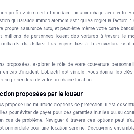
stion qui taraude immédiatement est : qui va régler la facture ? 
re propre assurance auto, et peut-être même votre carte bancair
es millions de personnes louent des voitures à travers le m
illiards de dollars. Les enjeux liés à la couverture sont 
ns proposées, explorer le rôle de votre couverture personnell
 en cas d’incident. L’objectif est simple : vous donner les clés
s surprises lors de votre prochaine location.
ction proposées par le loueur
us propose une multitude d’options de protection. Il est essenti
es pour éviter de payer pour des garanties inutiles ou, au contr
en cas de problème. Naviguer à travers ces options peut s’a
t primordiale pour une location sereine. Découvrons ensembl