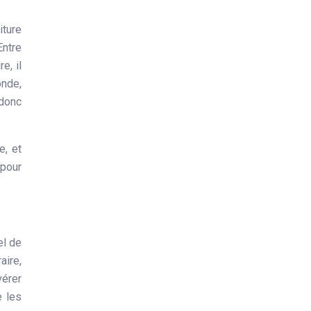
Entre
e, il
onde,
donc
e, et
 pour
el de
aire,
vérer
e les