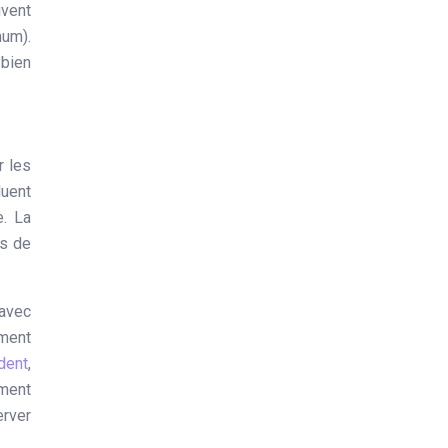
uvent
mum).
 bien
r les
luent
e. La
as de
 avec
ement
dent
,
ument
erver