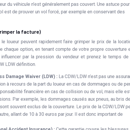
érieur du véhicule n’est généralement pas couvert. Une astuce pour
vol est de prouver un vol forcé, par exemple en conservant des
rimper la facture)
e loueur peuvent rapidement faire grimper le prix de la locatio
de chaque option, en tenant compte de votre propre couverture 
s influencer par la pression du vendeur et prenez le temps de
DW LDW définition.
oss Damage Waiver (LDW) :
La CDW/LDW n’est pas une assura
tion à recours de la part du loueur en cas de dommages ou de pe
ponsabilité financière en cas de collision ou de vol, mais elle es
sions. Par exemple, les dommages causés aux pneus, au bris d
sont souvent exclus de la couverture. Le prix de la CDW/LDW p
utre, allant de 10 à 30 euros par jour. Il est donc important de
nal Accident Insurance) :
Cette garantie couvre les blessures