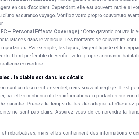
ers en cas d’accident. Cependant, elle est souvent inutile si vo
 d’une assurance voyage. Vérifiez votre propre couverture avan
r.
PEC – Personal Effects Coverage) :
Cette garantie couvre le v
ls laissés dans le véhicule. Les montants de couverture sont
mportantes. Par exemple, les bijoux, l’argent liquide et les appa
rts. Il est préférable de vérifier votre propre assurance habitat
meilleure couverture.
es : le diable est dans les détails
ion sont un document essentiel, mais souvent négligé. Il est pou
ner, car elles contiennent des informations importantes sur vos d
 de garantie. Prenez le temps de les décortiquer et n’hésitez 
points ne sont pas clairs. Assurez-vous de comprendre la fran
t rébarbatives, mais elles contiennent des informations cruc