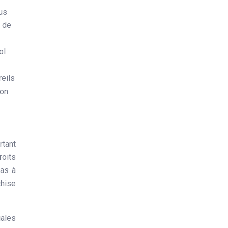
us
t de
ol
reils
ion
rtant
roits
pas à
chise
iales