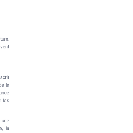
ture.
uvent
scrit
de la
rance
r les
r une
e, la