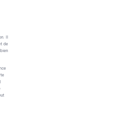
n. Il
et de
 bien
nce
rte
t
e
eut