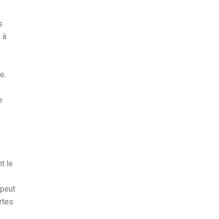
s
 à
e.
e
t le
 peut
rtes