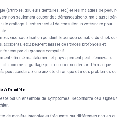
ue (arthrose, douleurs dentaires, etc.) et les maladies de peau 
 peuvent non seulement causer des démangeaisons, mais aussi gén
si le grattage. Il est essentiel de consulter un vétérinaire pour
nte.
mauvaise socialisation pendant la période sensible du chiot, ou
, accidents, etc.) peuvent laisser des traces profondes et
nifestant par du grattage compulsif.
amment stimulé mentalement et physiquement peut s’ennuyer et
sifs comme le grattage pour occuper son temps. Un manque
ctifs peut conduire à une anxiété chronique et à des problèmes de
 à l’anxiété
ifeste par un ensemble de symptômes. Reconnaître ces signes
chien.
tte de manière intensive et fréquente, sur différentes parties du