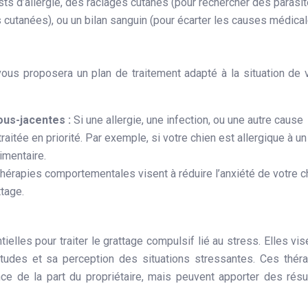
s d’allergie, des raclages cutanés (pour rechercher des parasit
 cutanées), ou un bilan sanguin (pour écarter les causes médical
e vous proposera un plan de traitement adapté à la situation de 
ous-jacentes :
Si une allergie, une infection, ou une autre cause
traitée en priorité. Par exemple, si votre chien est allergique à un
imentaire.
hérapies comportementales visent à réduire l’anxiété de votre c
tage.
lles pour traiter le grattage compulsif lié au stress. Elles vis
itudes et sa perception des situations stressantes. Ces thér
ce de la part du propriétaire, mais peuvent apporter des résu