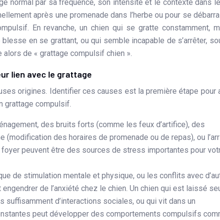
ge normal par sa fréquence, son intensité et le contexte dans l
onnellement après une promenade dans l’herbe ou pour se débarr
ompulsif. En revanche, un chien qui se gratte constamment,
e blesse en se grattant, ou qui semble incapable de s’arrêter, so
 alors de « grattage compulsif chien ».
ur lien avec le grattage
uses origines. Identifier ces causes est la première étape pour 
on grattage compulsif.
nagement, des bruits forts (comme les feux d’artifice), des
e (modification des horaires de promenade ou de repas), ou l’ar
e foyer peuvent être des sources de stress importantes pour vot
que de stimulation mentale et physique, ou les conflits avec d’au
ngendrer de l’anxiété chez le chien. Un chien qui est laissé se
s suffisamment d’interactions sociales, ou qui vit dans un
 constantes peut développer des comportements compulsifs co