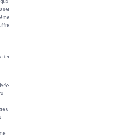
equel
asser
 même
uffre
aider
rivée
re
tres
ul
mme