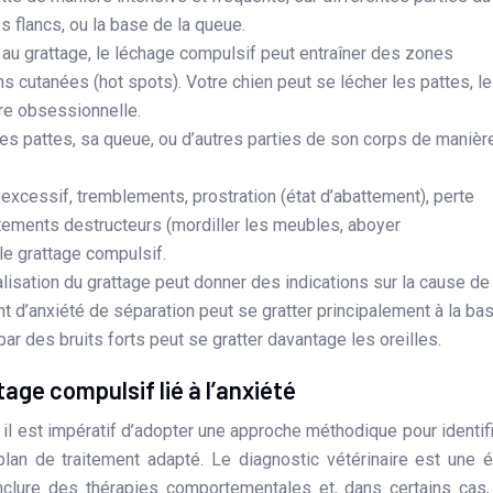
s flancs, ou la base de la queue.
au grattage, le léchage compulsif peut entraîner des zones
ons cutanées (hot spots). Votre chien peut se lécher les pattes, l
ère obsessionnelle.
ses pattes, sa queue, ou d’autres parties de son corps de manièr
excessif, tremblements, prostration (état d’abattement), perte
tements destructeurs (mordiller les meubles, aboyer
e grattage compulsif.
alisation du grattage peut donner des indications sur la cause de
nt d’anxiété de séparation peut se gratter principalement à la ba
par des bruits forts peut se gratter davantage les oreilles.
age compulsif lié à l’anxiété
il est impératif d’adopter une approche méthodique pour identifi
lan de traitement adapté. Le diagnostic vétérinaire est une 
 inclure des thérapies comportementales et, dans certains cas