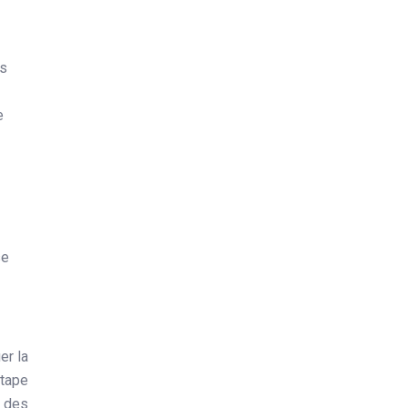
es
e
se
er la
étape
, des