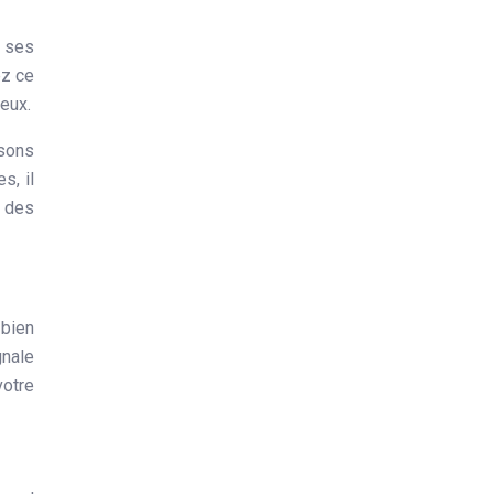
ez ce
ieux.
isons
s, il
r des
bien
gnale
votre