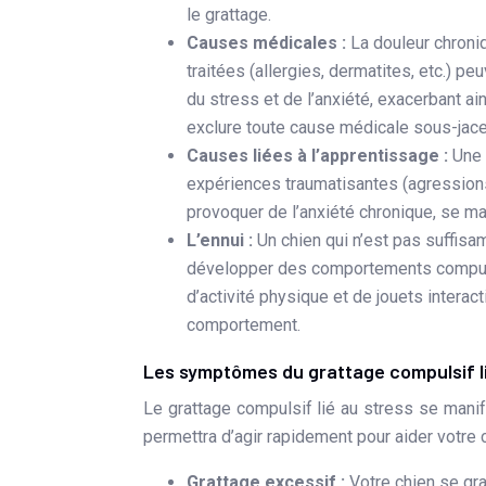
le grattage.
Causes médicales :
La douleur chroniq
traitées (allergies, dermatites, etc.)
du stress et de l’anxiété, exacerbant ain
exclure toute cause médicale sous-jace
Causes liées à l’apprentissage :
Une 
expériences traumatisantes (agressions
provoquer de l’anxiété chronique, se ma
L’ennui :
Un chien qui n’est pas suffis
développer des comportements compul
d’activité physique et de jouets intera
comportement.
Les symptômes du grattage compulsif lié
Le grattage compulsif lié au stress se man
permettra d’agir rapidement pour aider votre 
Grattage excessif :
Votre chien se gra