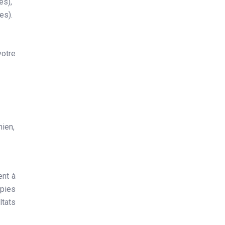
es),
es).
votre
hien,
ent à
apies
ltats