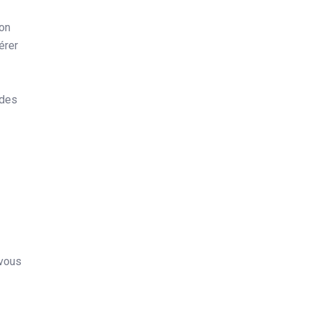
non
érer
 des
 vous