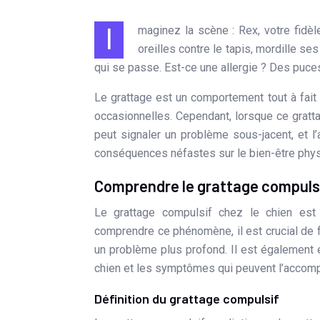
Imaginez la scène : Rex, votre fidèle compagnon, se gratte avec une frénésie inhabituelle. Il frotte ses
oreilles contre le tapis, mordille s
qui se passe. Est-ce une allergie ? Des puces
Le grattage est un comportement tout à fai
occasionnelles. Cependant, lorsque ce gratta
peut signaler un problème sous-jacent, et 
conséquences néfastes sur le bien-être phys
Comprendre le grattage compulsif
Le grattage compulsif chez le chien est
comprendre ce phénomène, il est crucial de fa
un problème plus profond. Il est également 
chien et les symptômes qui peuvent l’accom
Définition du grattage compulsif