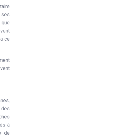
taire
 ses
s que
vent
ra ce
ement
uvent
nnes,
s des
ches
iés à
s de