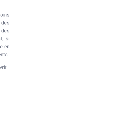
soins
e des
r des
, si
le en
nts.
vrir