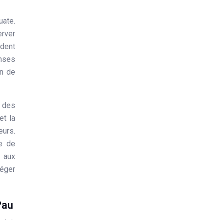
erver
ident
nses
on de
, des
et la
eurs.
e de
é aux
téger
Pau