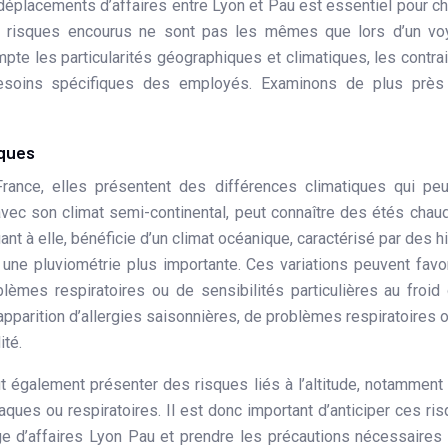
éplacements d’affaires entre Lyon et Pau est essentiel pour ch
les risques encourus ne sont pas les mêmes que lors d’un v
mpte les particularités géographiques et climatiques, les contra
s besoins spécifiques des employés. Examinons de plus près
iques
rance, elles présentent des différences climatiques qui pe
avec son climat semi-continental, peut connaître des étés chau
nt à elle, bénéficie d’un climat océanique, caractérisé par des h
une pluviométrie plus importante. Ces variations peuvent favo
oblèmes respiratoires ou de sensibilités particulières au froid
’apparition d’allergies saisonnières, de problèmes respiratoires 
ité.
 également présenter des risques liés à l’altitude, notamment
ues ou respiratoires. Il est donc important d’anticiper ces ri
ge d’affaires Lyon Pau et prendre les précautions nécessaires