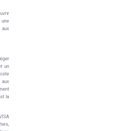
uvrir
e une
 aux
téger
et un
xiste
s aux
ement
st la
 VISA
ties,