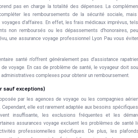
 prend pas en charge la totalité des dépenses. La complémen
 compléter les remboursements de la sécurité sociale, mais
s voyages d’affaires. En effet, les frais médicaux imprévus, tel
ents non remboursés ou les dépassements d’honoraires, peu
prévu, une assurance voyage professionnel Lyon Pau vous évite
entaire santé n’offrent généralement pas d’assistance rapatri
on de voyage. En cas de problème de santé, le voyageur doit so
s administratives complexes pour obtenir un remboursement.
er sauf exceptions)
proposée par les agences de voyage ou les compagnies aérie
e. Cependant, elle est rarement adaptée aux besoins spécifique
uvent insuffisante, les exclusions fréquentes et les démar
rtaines assurances voyage excluent les problèmes de santé l
tivités professionnelles spécifiques. De plus, les plafond