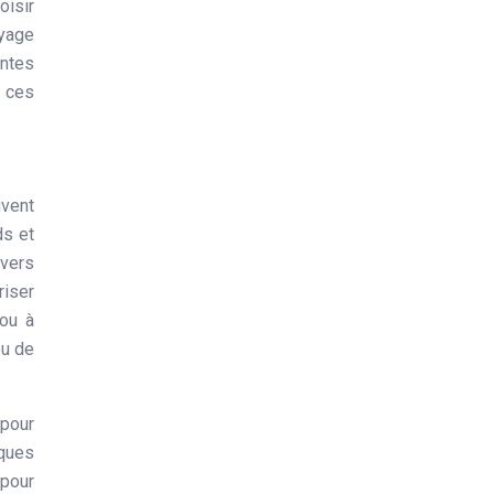
oisir
oyage
intes
 ces
uvent
ds et
ivers
riser
 ou à
ou de
 pour
sques
 pour