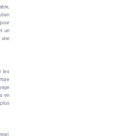
able,
tien
 pour
et un
z une
r les
rture
yage
ls en
plus
nnel.