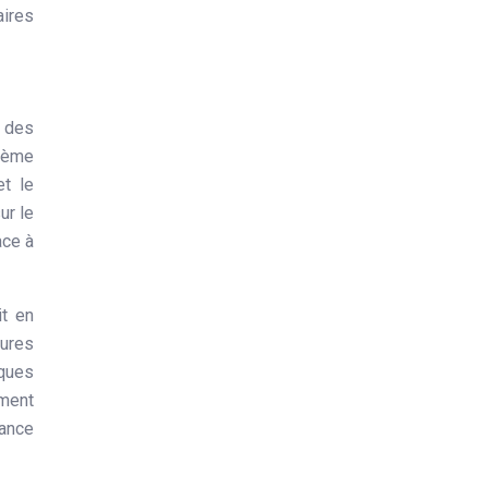
aires
, des
stème
et le
ur le
ace à
it en
sures
sques
ement
rance